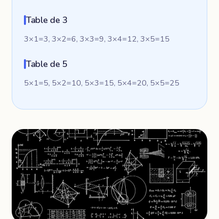
Table de 3
3×1=3, 3×2=6, 3×3=9, 3×4=12, 3×5=15
Table de 5
5×1=5, 5×2=10, 5×3=15, 5×4=20, 5×5=25